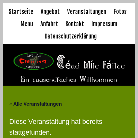
Skip
Startseite
Angebot
Veranstaltungen
Fotos
to
Menu
Anfahrt
Kontakt
Impressum
content
Datenschutzerklärung
« Alle Veranstaltungen
Diese Veranstaltung hat bereits
stattgefunden.